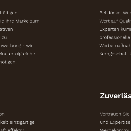
fältigen
Bei Jöckel We
ie Ihre Marke zum
Wert auf Quali
ativen
Experten küm
 zu
professionell
nwerbung - wir
Werbemaßnahme
eine erfolgreiche
Kerngeschäft 
ötigen.
Zuverläs
on
Vertrauen Sie
elt einzigartige
und Expertise
ft effektiv
Werbekommunik