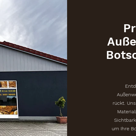
Pr
Auße
Bots
Entd
Außenwer
rückt. Un
Materia
Sichtbark
um Ihre Bo